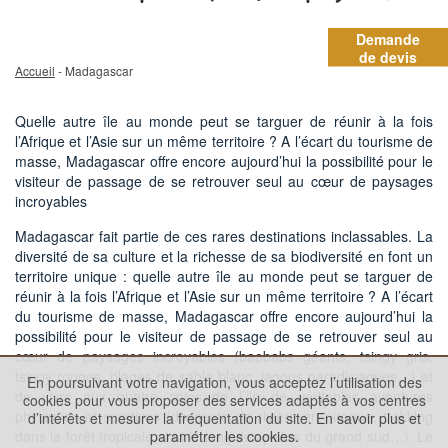
Demande
de devis
Accueil
- Madagascar
Quelle autre île au monde peut se targuer de réunir à la fois
l’Afrique et l’Asie sur un même territoire ? A l’écart du tourisme de
masse, Madagascar offre encore aujourd’hui la possibilité pour le
visiteur de passage de se retrouver seul au cœur de paysages
incroyables
Madagascar fait partie de ces rares destinations inclassables. La
diversité de sa culture et la richesse de sa biodiversité en font un
territoire unique : quelle autre île au monde peut se targuer de
réunir à la fois l’Afrique et l’Asie sur un même territoire ? A l’écart
du tourisme de masse, Madagascar offre encore aujourd’hui la
possibilité pour le visiteur de passage de se retrouver seul au
cœur de paysages incroyables (baobabs géants, tsingy gris,
tsingy rouges, plages de sable blanc, lagons paradisiaques…) et
En poursuivant votre navigation, vous acceptez l’utilisation des
de vivre aux quatre coins de l’île de véritables aventures
cookies pour vous proposer des services adaptés à vos centres
physiques et sportives (descente de rivière en pirogue, trekking
d’intérêts et mesurer la fréquentation du site.
En savoir plus et
dans la forêt tropicale, 4x4 le long des pistes du grand sud…). Le
paramétrer les cookies.