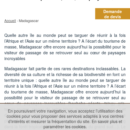
Demande
de devis
Accueil
- Madagascar
Quelle autre île au monde peut se targuer de réunir à la fois
l’Afrique et l’Asie sur un même territoire ? A l’écart du tourisme de
masse, Madagascar offre encore aujourd’hui la possibilité pour le
visiteur de passage de se retrouver seul au cœur de paysages
incroyables
Madagascar fait partie de ces rares destinations inclassables. La
diversité de sa culture et la richesse de sa biodiversité en font un
territoire unique : quelle autre île au monde peut se targuer de
réunir à la fois l’Afrique et l’Asie sur un même territoire ? A l’écart
du tourisme de masse, Madagascar offre encore aujourd’hui la
possibilité pour le visiteur de passage de se retrouver seul au
cœur de paysages incroyables (baobabs géants, tsingy gris,
tsingy rouges, plages de sable blanc, lagons paradisiaques…) et
En poursuivant votre navigation, vous acceptez l’utilisation des
de vivre aux quatre coins de l’île de véritables aventures
cookies pour vous proposer des services adaptés à vos centres
physiques et sportives (descente de rivière en pirogue, trekking
d’intérêts et mesurer la fréquentation du site.
En savoir plus et
dans la forêt tropicale, 4x4 le long des pistes du grand sud…). Le
paramétrer les cookies.