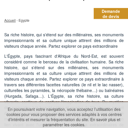
Demande
de devis
Accueil
- Egypte
Sa riche histoire, qui s'étend sur des millénaires, ses monuments
impressionnants et sa culture unique attirent des millions de
visiteurs chaque année. Partez explorer ce pays extraordinaire
L'Égypte, pays fascinant d'Afrique du Nord-Est, est souvent
considéré comme le berceau de la civilisation humaine. Sa riche
histoire, qui s'étend sur des millénaires, ses monuments
impressionnants et sa culture unique attirent des millions de
visiteurs chaque année. Partez explorer ce pays extraordinaire à
travers ses différentes facettes naturelles (le nil et le lac nasser),
culturelles les pyramides, la nécropole thébaine…) ou balnéaires
(Hurgada, Safaga…). L'Égypte, sa riche histoire, sa culture
vibrante, continue de captiver l'imagination de tous. Du mystère
des pyramides à la beauté calme et sereine du Nil, chaque aspect
En poursuivant votre navigation, vous acceptez l’utilisation des
de ce pays raconte une histoire fascinante. Alors que l'Égypte
cookies pour vous proposer des services adaptés à vos centres
moderne continue de se développer et de s'adapter, elle reste un
d’intérêts et mesurer la fréquentation du site.
En savoir plus et
lien vivant avec l'un des chapitres les plus extraordinaires de
paramétrer les cookies.