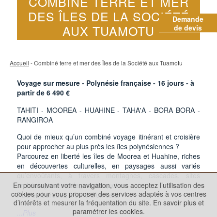
COMBINÉ TERRE ET MER
DES ÎLES DE LA SOCIÉTÉ
Demande
AUX TUAMOTU
de devis
Accueil
- Combiné terre et mer des Îles de la Société aux Tuamotu
Voyage sur mesure - Polynésie française -
16
jours - à
partir de
6 490
€
TAHITI - MOOREA - HUAHINE - TAHA'A - BORA BORA -
RANGIROA
Quoi de mieux qu’un combiné voyage itinérant et croisière
pour approcher au plus près les îles polynésiennes ?
Parcourez en liberté les îles de Moorea et Huahine, riches
en découvertes culturelles, en paysages aussi variés
qu’envoûtants, à travers montagnes, cascades, sites
En poursuivant votre navigation, vous acceptez l’utilisation des
archéologiques et lagons turquoise.
cookies pour vous proposer des services adaptés à vos centres
Puis embarquez à bord d’un cata
d’intérêts et mesurer la fréquentation du site.
En savoir plus et
paramétrer les cookies.
...Plus