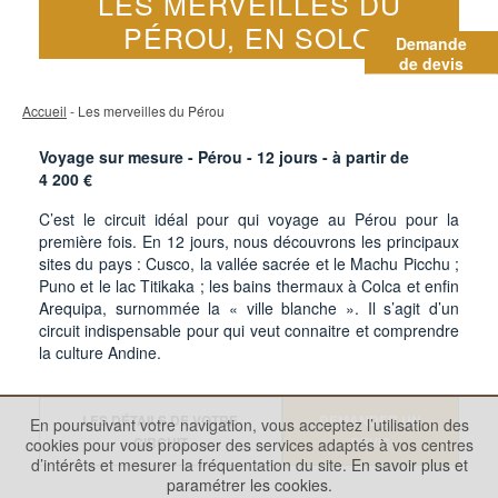
LES MERVEILLES DU
PÉROU, EN SOLO
Demande
de devis
Accueil
- Les merveilles du Pérou
Voyage sur mesure - Pérou -
12
jours - à partir de
4 200
€
C’est le circuit idéal pour qui voyage au Pérou pour la
première fois. En 12 jours, nous découvrons les principaux
sites du pays : Cusco, la vallée sacrée et le Machu Picchu ;
Puno et le lac Titikaka ; les bains thermaux à Colca et enfin
Arequipa, surnommée la « ville blanche ». Il s’agit d’un
circuit indispensable pour qui veut connaitre et comprendre
la culture Andine.
LES DÉTAILS DE VOTRE
DEMANDER UN
En poursuivant votre navigation, vous acceptez l’utilisation des
CIRCUIT
DEVIS
cookies pour vous proposer des services adaptés à vos centres
d’intérêts et mesurer la fréquentation du site.
En savoir plus et
paramétrer les cookies.