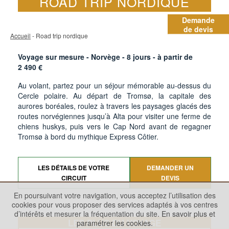
ROAD TRIP NORDIQUE
Demande
de devis
Accueil
- Road trip nordique
Voyage sur mesure - Norvège -
8
jours - à partir de
2 490
€
Au volant, partez pour un séjour mémorable au-dessus du
Cercle polaire. Au départ de Tromsø, la capitale des
aurores boréales, roulez à travers les paysages glacés des
routes norvégiennes jusqu’à Alta pour visiter une ferme de
chiens huskys, puis vers le Cap Nord avant de regagner
Tromsø à bord du mythique Express Côtier.
LES DÉTAILS DE VOTRE
DEMANDER UN
CIRCUIT
DEVIS
En poursuivant votre navigation, vous acceptez l’utilisation des
cookies pour vous proposer des services adaptés à vos centres
d’intérêts et mesurer la fréquentation du site.
En savoir plus et
LES PLUS DU VOYAGE
paramétrer les cookies.