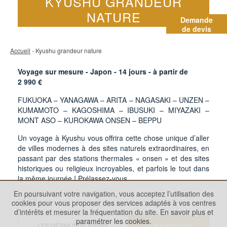
KYUSHU GRANDEUR
NATURE
Demande
de devis
Accueil
- Kyushu grandeur nature
Voyage sur mesure - Japon -
14
jours - à partir de
2 990
€
FUKUOKA – YANAGAWA – ARITA – NAGASAKI – UNZEN –
KUMAMOTO – KAGOSHIMA – IBUSUKI – MIYAZAKI –
MONT ASO – KUROKAWA ONSEN – BEPPU
Un voyage à Kyushu vous offrira cette chose unique d’aller
de villes modernes à des sites naturels extraordinaires, en
passant par des stations thermales « onsen » et des sites
historiques ou religieux incroyables, et parfois le tout dans
la même journée ! Prélassez-vous
En poursuivant votre navigation, vous acceptez l’utilisation des
...Plus
cookies pour vous proposer des services adaptés à vos centres
d’intérêts et mesurer la fréquentation du site.
En savoir plus et
paramétrer les cookies.
LES DÉTAILS DE VOTRE
DEMANDER UN