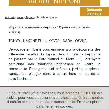
BALADE NIPPONE
Demande
de devis
Accueil
-
Asie
-
Japon
- Balade nippone
Voyage sur mesure - Japon -
12
jours - à partir de
2 780
€
TOKYO - HAKONE FUJI - KYOTO - NARA - OSAKA
Ce voyage en liberté vous emmènera à la découverte des
différentes facettes du Japon. Depuis Tokyo la trépidante
en passant par le Parc Naturel du Mont Fuji, vers Kyoto
gardienne des traditions japonaises et Osaka la
cosmopolite. Entre gratte-ciel, châteaux, jardins, temples et
sanctuaires, plongez dans la culture hors normes de ce
pays fascinant!
En poursuivant votre navigation, vous acceptez l’utilisation des
LES DÉTAILS DE VOTRE
DEMANDER UN
cookies pour vous proposer des services adaptés à vos centres
CIRCUIT
DEVIS
d’intérêts et mesurer la fréquentation du site.
En savoir plus et
paramétrer les cookies.