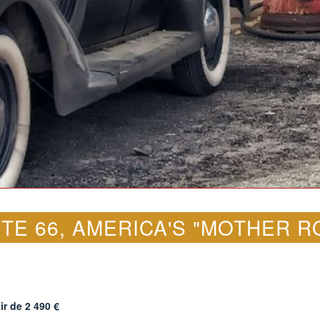
TE 66, AMERICA'S "MOTHER R
tir de
2 490
€