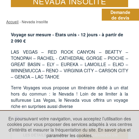
NEVADA INSOLITE
Demande
de devis
Accueil
- Nevada insolite
Voyage sur mesure - Etats unis -
12
jours - à partir de
2 090
€
LAS VEGAS – RED ROCK CANYON – BEATTY –
TONOPAH – RACHEL - CATHEDRAL GORGE – PIOCHE –
GREAT BASIN – ELY – EUREKA – LAMOILLE – ELKO –
WINNEMUCCA – RENO – VIRGINIA CITY – CARSON CITY
– GENOA – LAC TAHOE
Terre Voyages vous propose un itinéraire dédié à un état
hors du commun : le Nevada ! Loin de se limiter à la
sulfureuse Las Vegas, le Nevada vous offrira un voyage
riche en surprises aussi diverse
...Plus
En poursuivant votre navigation, vous acceptez l’utilisation des
cookies pour vous proposer des services adaptés à vos centres
d’intérêts et mesurer la fréquentation du site.
En savoir plus et
paramétrer les cookies.
LES DÉTAILS DE VOTRE
DEMANDER UN