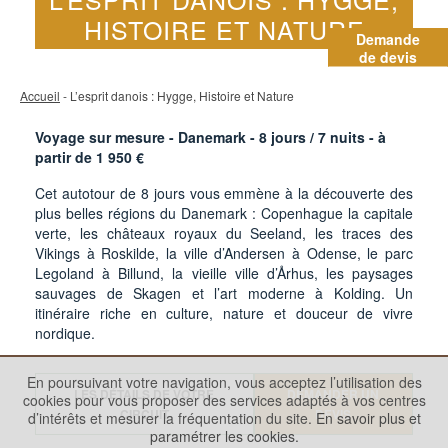
HISTOIRE ET NATURE
Demande
de devis
Accueil
- L’esprit danois : Hygge, Histoire et Nature
Voyage sur mesure - Danemark -
8
jours /
7
nuits - à
partir de
1 950
€
Cet autotour de 8 jours vous emmène à la découverte des
plus belles régions du Danemark : Copenhague la capitale
verte, les châteaux royaux du Seeland, les traces des
Vikings à Roskilde, la ville d’Andersen à Odense, le parc
Legoland à Billund, la vieille ville d’Århus, les paysages
sauvages de Skagen et l’art moderne à Kolding. Un
itinéraire riche en culture, nature et douceur de vivre
nordique.
En poursuivant votre navigation, vous acceptez l’utilisation des
LES DÉTAILS DE VOTRE
DEMANDER UN
cookies pour vous proposer des services adaptés à vos centres
CIRCUIT
DEVIS
d’intérêts et mesurer la fréquentation du site.
En savoir plus et
paramétrer les cookies.