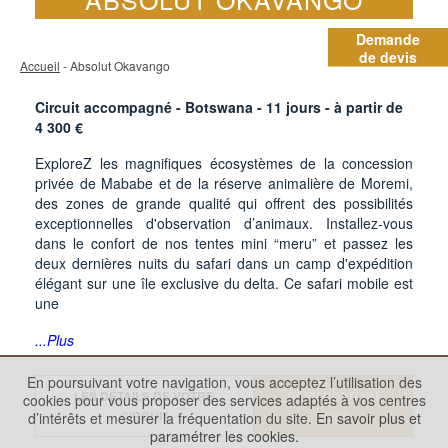
Demande
de devis
Accueil
- Absolut Okavango
Circuit accompagné - Botswana -
11
jours - à partir de
4 300
€
ExploreZ les magnifiques écosystèmes de la concession
privée de Mababe et de la réserve animalière de Moremi,
des zones de grande qualité qui offrent des possibilités
exceptionnelles d'observation d’animaux. Installez-vous
dans le confort de nos tentes mini “meru” et passez les
deux dernières nuits du safari dans un camp d'expédition
élégant sur une île exclusive du delta. Ce safari mobile est
une
...Plus
En poursuivant votre navigation, vous acceptez l’utilisation des
LES DÉTAILS DE VOTRE
DEMANDER UN
cookies pour vous proposer des services adaptés à vos centres
CIRCUIT
DEVIS
d’intérêts et mesurer la fréquentation du site.
En savoir plus et
paramétrer les cookies.