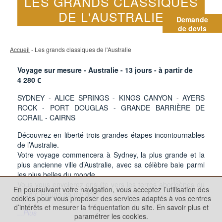
LES GRANDS CLASSIQUES
DE L'AUSTRALIE
Demande
de devis
Accueil
- Les grands classiques de l'Australie
Voyage sur mesure - Australie -
13
jours - à partir de
4 280
€
SYDNEY - ALICE SPRINGS - KINGS CANYON - AYERS
ROCK - PORT DOUGLAS - GRANDE BARRIÈRE DE
CORAIL - CAIRNS
Découvrez en liberté trois grandes étapes incontournables
de l’Australie.
Votre voyage commencera à Sydney, la plus grande et la
plus ancienne ville d’Australie, avec sa célèbre baie parmi
les plus belles du monde.
Vous vous envolerez ensuite vers les terres aborigènes du
En poursuivant votre navigation, vous acceptez l’utilisation des
Centre Rouge pour y déc
cookies pour vous proposer des services adaptés à vos centres
d’intérêts et mesurer la fréquentation du site.
En savoir plus et
...Plus
paramétrer les cookies.