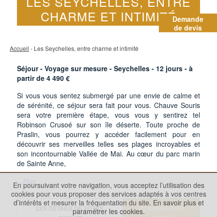
LES SEYCHELLES, ENTRE
CHARME ET INTIMITÉ
Demande
de devis
Accueil
- Les Seychelles, entre charme et intimité
Séjour - Voyage sur mesure - Seychelles -
12
jours - à
partir de
4 490
€
Si vous vous sentez submergé par une envie de calme et
de sérénité, ce séjour sera fait pour vous. Chauve Souris
sera votre première étape, vous vous y sentirez tel
Robinson Crusoé sur son île déserte. Toute proche de
Praslin, vous pourrez y accéder facilement pour en
découvrir ses merveilles telles ses plages incroyables et
son incontournable Vallée de Mai. Au cœur du parc marin
de Sainte Anne,
...Plus
En poursuivant votre navigation, vous acceptez l’utilisation des
cookies pour vous proposer des services adaptés à vos centres
d’intérêts et mesurer la fréquentation du site.
En savoir plus et
LES DÉTAILS DE VOTRE
DEMANDER UN
paramétrer les cookies.