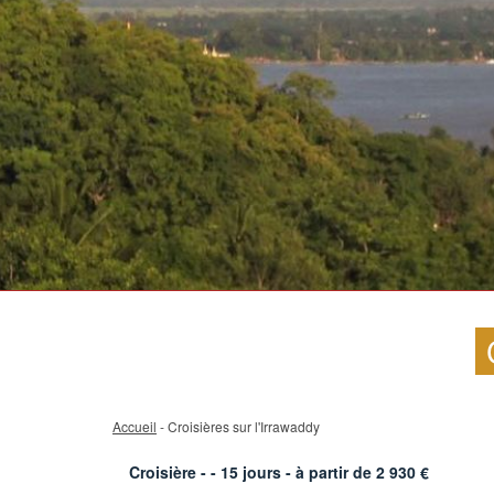
Accueil
- Croisières sur l'Irrawaddy
Croisière - -
15
jours - à partir de
2 930
€