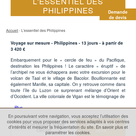
L'ESSENTIEL DES
PHILIPPINES
Demande
de devis
Accueil
- L'essentiel des Philippines
Voyage sur mesure - Philippines -
13
jours - à partir de
3 420
€
Embarquement pour le « cercle de feu » du Pacifique,
destination les Philippines ! Le caractère « éruptif » de
l’archipel ne vous échappera avec votre excursion pour le
volcan de Taal et le village de Bacolor. Bouillonnante est
également Manille, sa capitale. On y retrouve comme dans
toute l’île du Luzon ce surprenant mélange d’Orient et
d’Occident. La ville coloniale de Vigan est le témoignage de
...Plus
En poursuivant votre navigation, vous acceptez l’utilisation des
cookies pour vous proposer des services adaptés à vos centres
LES DÉTAILS DE VOTRE
DEMANDER UN
d’intérêts et mesurer la fréquentation du site.
En savoir plus et
CIRCUIT
DEVIS
paramétrer les cookies.