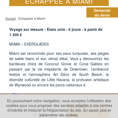
ECHAPPÉE À MIAMI
Demande
de devis
Accueil
- Echappée à Miami
Voyage sur mesure - Etats unis -
6
jours - à partir de
1 200
€
MIAMI – EVERGLADES
Miami est renommée pour ses eaux turquoise, ses plages
de sable blanc et son climat idéal. Vous y découvrirez les
banlieues chics de Coconut Grove et Coral Gables en
passant par la vie trépidante de Downtown, l’ambiance
festive et l’atmosphère Art Déco de South Beach, la
diversité culturelle de Little Havana, la profusion artistique
de Wynwood ou encore les parcs nationaux à
...Plus
En poursuivant votre navigation, vous acceptez l’utilisation des
cookies pour vous proposer des services adaptés à vos centres
LES DÉTAILS DE VOTRE
DEMANDER UN
d’intérêts et mesurer la fréquentation du site.
En savoir plus et
paramétrer les cookies.
CIRCUIT
DEVIS