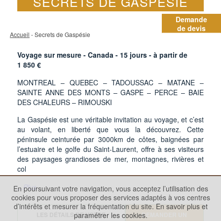
SECRETS DE GASPÉSIE
Demande
de devis
Accueil
- Secrets de Gaspésie
Voyage sur mesure - Canada -
15
jours - à partir de
1 850
€
MONTREAL – QUEBEC – TADOUSSAC – MATANE –
SAINTE ANNE DES MONTS – GASPE – PERCE – BAIE
DES CHALEURS – RIMOUSKI
La Gaspésie est une véritable invitation au voyage, et c’est
au volant, en liberté que vous la découvrez. Cette
péninsule ceinturée par 3000km de côtes, baignées par
l’estuaire et le golfe du Saint-Laurent, offre à ses visiteurs
des paysages grandioses de mer, montagnes, rivières et
col
...Plus
En poursuivant votre navigation, vous acceptez l’utilisation des
cookies pour vous proposer des services adaptés à vos centres
d’intérêts et mesurer la fréquentation du site.
En savoir plus et
paramétrer les cookies.
LES DÉTAILS DE VOTRE
DEMANDER UN