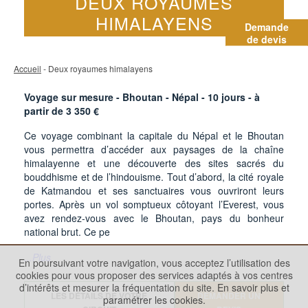
DEUX ROYAUMES
HIMALAYENS
Demande
de devis
Accueil
- Deux royaumes himalayens
Voyage sur mesure - Bhoutan - Népal -
10
jours - à
partir de
3 350
€
Ce voyage combinant la capitale du Népal et le Bhoutan
vous permettra d’accéder aux paysages de la chaîne
himalayenne et une découverte des sites sacrés du
bouddhisme et de l’hindouisme. Tout d’abord, la cité royale
de Katmandou et ses sanctuaires vous ouvriront leurs
portes. Après un vol somptueux côtoyant l’Everest, vous
avez rendez-vous avec le Bhoutan, pays du bonheur
national brut. Ce pe
...Plus
En poursuivant votre navigation, vous acceptez l’utilisation des
cookies pour vous proposer des services adaptés à vos centres
d’intérêts et mesurer la fréquentation du site.
En savoir plus et
LES DÉTAILS DE VOTRE
DEMANDER UN
paramétrer les cookies.