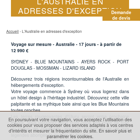
L'AUSTRALIE EN
ADRESSES D'EXCEPTION
Demande
de devis
Accueil
- L'Australie en adresses d'exception
Voyage sur mesure - Australie -
17
jours - à partir de
12 990
€
SYDNEY - BLUE MOUNTAINS - AYERS ROCK - PORT
DOUGLAS - MOSSMAN - LIZARD ISLAND
Découvrez trois régions incontournables de l'Australie en
hébergements d'exception.
Votre voyage commence à Sydney où vous logerez dans
un hôtel design à l'héritage industriel. Découvrez cette ville
palpitante et sa mythique baie ainsi que les Blue Mountains
toutes proches.
Les terres rougeoyantes d'Uluru seront votre prochaine
En poursuivant votre navigation, vous acceptez l’utilisation des
escale. Vous passerez deux nuits dans une tente de luxe
cookies pour vous proposer des services adaptés à vos centres
au cœur de l'Outback, avec le rocher rouge et ses
d’intérêts et mesurer la fréquentation du site.
En savoir plus et
légendes aborigènes en toile de fond.
paramétrer les cookies.