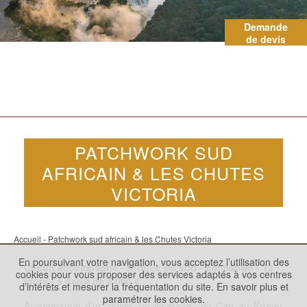
Demande
de devis
PATCHWORK SUD
AFRICAIN & LES CHUTES
VICTORIA
Accueil
- Patchwork sud africain & les Chutes Victoria
En poursuivant votre navigation, vous acceptez l’utilisation des
Circuit accompagné - Afrique du sud - Zimbabwe -
13
cookies pour vous proposer des services adaptés à vos centres
jours - à partir de
5 000
€
d’intérêts et mesurer la fréquentation du site.
En savoir plus et
paramétrer les cookies.
Accompagné d'un guide, un itinéraire du Cap au Kruger