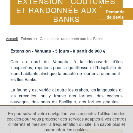
EXTENSION - COUTUMES
ET RANDONNÉE AUX ÎLES
Demande
BANKS
de devis
Accueil
- Extension - Coutumes et randonnée aux Îles Banks
Extension - Vanuatu -
5
jours - à partir de
960
€
Cap au nord du Vanuatu, à la découverte d’îles
inexplorées, réputées pour la gentillesse et l’hospitalité de
leurs habitants ainsi que la beauté de leur environnement :
les Îles Banks.
La faune y est variée et outre les crabes, les langoustes et
les crevettes, on y trouve des tortues, des cochons
sauvages, des boas du Pacifique, des tortues géantes…
Vous visiterez Mota Lava, célèbre pour ses dan
En poursuivant votre navigation, vous acceptez l’utilisation des
...Plus
cookies pour vous proposer des services adaptés à vos centres
d’intérêts et mesurer la fréquentation du site.
En savoir plus et
paramétrer les cookies.