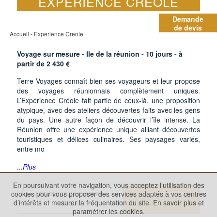
EXPÉRIENCE CRÉOLE
Demande
de devis
Accueil
- Experience Creole
Voyage sur mesure - Ile de la réunion -
10
jours - à
partir de
2 430
€
Terre Voyages connaît bien ses voyageurs et leur propose
des voyages réunionnais complètement uniques.
L’Expérience Créole fait partie de ceux-là, une proposition
atypique, avec des ateliers découvertes faits avec les gens
du pays. Une autre façon de découvrir l’île intense. La
Réunion offre une expérience unique alliant découvertes
touristiques et délices culinaires. Ses paysages variés,
entre mo
...Plus
En poursuivant votre navigation, vous acceptez l’utilisation des
cookies pour vous proposer des services adaptés à vos centres
LES DÉTAILS DE VOTRE
DEMANDER UN
d’intérêts et mesurer la fréquentation du site.
En savoir plus et
CIRCUIT
DEVIS
paramétrer les cookies.