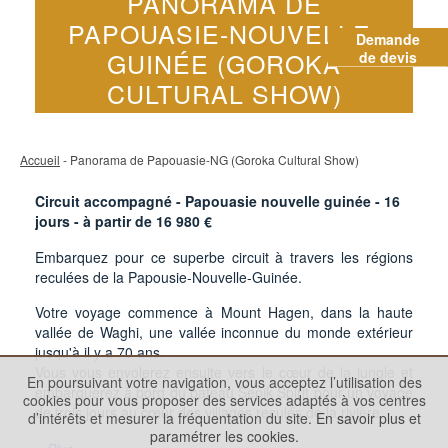
PANORAMA DE
PAPOUASIE-NOUVELLE-
Demande
GUINÉE (GOROKA
de devis
CULTURAL SHOW)
Accueil
- Panorama de Papouasie-NG (Goroka Cultural Show)
Circuit accompagné - Papouasie nouvelle guinée -
16
jours - à partir de
16 980
€
Embarquez pour ce superbe circuit à travers les régions
reculées de la Papousie-Nouvelle-Guinée.
Votre voyage commence à Mount Hagen, dans la haute
vallée de Waghi, une vallée inconnue du monde extérieur
jusqu'à il y a 70 ans.
Vous vous envolerez ensuite vers le cœur de la jungle et
En poursuivant votre navigation, vous acceptez l’utilisation des
embarquerez à bord du bateau Sepik Spirit pour un voyage
cookies pour vous proposer des services adaptés à vos centres
de trois jours au cœur des villages reculés de la rivière.
d’intérêts et mesurer la fréquentation du site.
En savoir plus et
paramétrer les cookies.