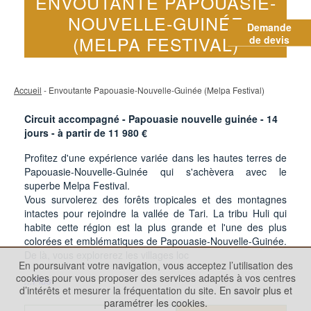
ENVOUTANTE PAPOUASIE-
NOUVELLE-GUINÉE
Demande
(MELPA FESTIVAL)
de devis
Accueil
- Envoutante Papouasie-Nouvelle-Guinée (Melpa Festival)
Circuit accompagné - Papouasie nouvelle guinée -
14
jours - à partir de
11 980
€
Profitez d'une expérience variée dans les hautes terres de
Papouasie-Nouvelle-Guinée qui s'achèvera avec le
superbe Melpa Festival.
Vous survolerez des forêts tropicales et des montagnes
intactes pour rejoindre la vallée de Tari. La tribu Huli qui
habite cette région est la plus grande et l'une des plus
colorées et emblématiques de Papouasie-Nouvelle-Guinée.
De là, vous explorerez les villages loc
En poursuivant votre navigation, vous acceptez l’utilisation des
cookies pour vous proposer des services adaptés à vos centres
...Plus
d’intérêts et mesurer la fréquentation du site.
En savoir plus et
paramétrer les cookies.