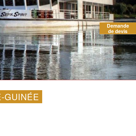
Demande
de devis
E-GUINÉE