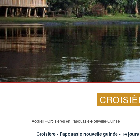
CROISIÈ
Accueil
- Croisières en Papouasie-Nouvelle-Guinée
Croisière - Papouasie nouvelle guinée -
14
jours 