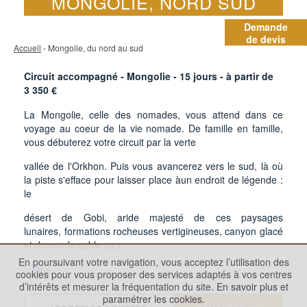
MONGOLIE, NORD SUD
Demande
de devis
Accueil
- Mongolie, du nord au sud
Circuit accompagné - Mongolie -
15
jours - à partir de
3 350
€
La Mongolie, celle des nomades, vous attend dans ce
voyage au coeur de la vie nomade. De famille en famille,
vous débuterez votre circuit par la verte
vallée de l'Orkhon. Puis vous avancerez vers le sud, là où
la piste s'efface pour laisser place àun endroit de légende :
le
désert de Gobi, aride majesté de ces paysages
lunaires, formations rocheuses vertigineuses, canyon glacé
et dunes de sable au p
En poursuivant votre navigation, vous acceptez l’utilisation des
...Plus
cookies pour vous proposer des services adaptés à vos centres
d’intérêts et mesurer la fréquentation du site.
En savoir plus et
paramétrer les cookies.