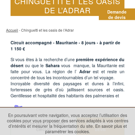
CHINGUETTI ET LES OASIS
DE L’ADRAR
Demande
de devis
Accueil
- Chinguetti et les oasis de l’Adrar
Circuit accompagné - Mauritanie -
8
jours - à partir de
1 150
€
Si vous êtes à la recherche d’une
première expérience du
désert
ou que le
Sahara
vous manque, la Mauritanie est
faite pour vous. La région de l’
Adrar
est et reste un
concentré de tous les incontournables d’un tel voyage.
Incroyable diversité des paysages et dunes à l’infini,
forteresses de grès d’où jaillissent sources et oasis.
Gentillesse et hospitalité des habitants des palmeraies et
...Plus
En poursuivant votre navigation, vous acceptez l’utilisation des
cookies pour vous proposer des services adaptés à vos centres
LES DÉTAILS DE VOTRE
DEMANDER UN
d’intérêts et mesurer la fréquentation du site.
En savoir plus et
CIRCUIT
DEVIS
paramétrer les cookies.