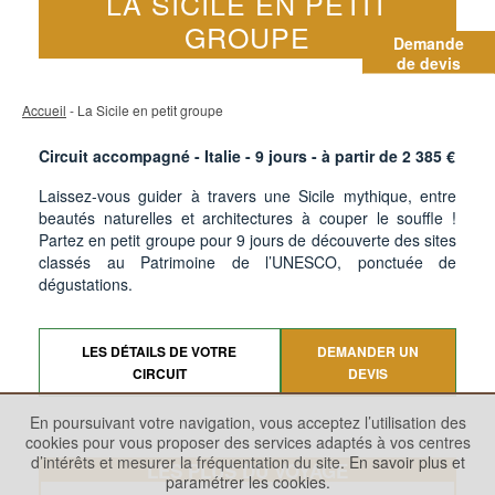
LA SICILE EN PETIT
GROUPE
Demande
de devis
Accueil
- La Sicile en petit groupe
Circuit accompagné - Italie -
9
jours - à partir de
2 385
€
Laissez-vous guider à travers une Sicile mythique, entre
beautés naturelles et architectures à couper le souffle !
Partez en petit groupe pour 9 jours de découverte des sites
classés au Patrimoine de l’UNESCO, ponctuée de
dégustations.
LES DÉTAILS DE VOTRE
DEMANDER UN
CIRCUIT
DEVIS
En poursuivant votre navigation, vous acceptez l’utilisation des
cookies pour vous proposer des services adaptés à vos centres
d’intérêts et mesurer la fréquentation du site.
En savoir plus et
LES PLUS DU VOYAGE
paramétrer les cookies.