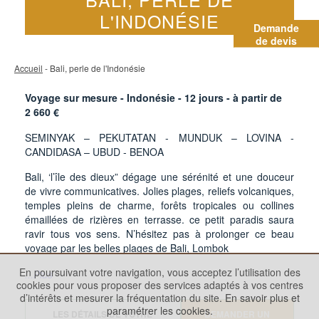
L'INDONÉSIE
Demande
de devis
Accueil
- Bali, perle de l'Indonésie
Voyage sur mesure - Indonésie -
12
jours - à partir de
2 660
€
SEMINYAK – PEKUTATAN - MUNDUK – LOVINA -
CANDIDASA – UBUD - BENOA
Bali, ‘l’île des dieux” dégage une sérénité et une douceur
de vivre communicatives. Jolies plages, reliefs volcaniques,
temples pleins de charme, forêts tropicales ou collines
émaillées de rizières en terrasse. ce petit paradis saura
ravir tous vos sens. N’hésitez pas à prolonger ce beau
voyage par les belles plages de Bali, Lombok
En poursuivant votre navigation, vous acceptez l’utilisation des
...Plus
cookies pour vous proposer des services adaptés à vos centres
d’intérêts et mesurer la fréquentation du site.
En savoir plus et
paramétrer les cookies.
LES DÉTAILS DE VOTRE
DEMANDER UN