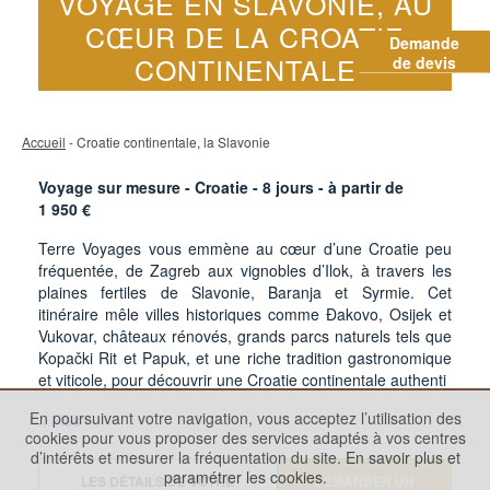
VOYAGE EN SLAVONIE, AU
CŒUR DE LA CROATIE
Demande
CONTINENTALE
de devis
Accueil
- Croatie continentale, la Slavonie
Voyage sur mesure - Croatie -
8
jours - à partir de
1 950
€
Terre Voyages vous emmène au cœur d’une Croatie peu
fréquentée, de Zagreb aux vignobles d’Ilok, à travers les
plaines fertiles de Slavonie, Baranja et Syrmie. Cet
itinéraire mêle villes historiques comme Đakovo, Osijek et
Vukovar, châteaux rénovés, grands parcs naturels tels que
Kopački Rit et Papuk, et une riche tradition gastronomique
et viticole, pour découvrir une Croatie continentale authenti
En poursuivant votre navigation, vous acceptez l’utilisation des
...Plus
cookies pour vous proposer des services adaptés à vos centres
d’intérêts et mesurer la fréquentation du site.
En savoir plus et
paramétrer les cookies.
LES DÉTAILS DE VOTRE
DEMANDER UN