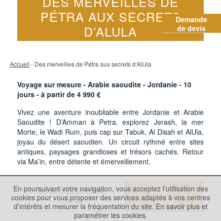
DES MERVEILLES DE
PÉTRA AUX SECRETS
Demande
D’ALULA
de devis
Accueil
- Des merveilles de Pétra aux secrets d’AlUla
Voyage sur mesure - Arabie saoudite - Jordanie -
10
jours - à partir de
4 990
€
Vivez une aventure inoubliable entre Jordanie et Arabie
Saoudite ! D’Amman à Petra, explorez Jerash, la mer
Morte, le Wadi Rum, puis cap sur Tabuk, Al Disah et AlUla,
joyau du désert saoudien. Un circuit rythmé entre sites
antiques, paysages grandioses et trésors cachés. Retour
via Ma’in, entre détente et émerveillement.
En poursuivant votre navigation, vous acceptez l’utilisation des
LES DÉTAILS DE VOTRE
DEMANDER UN
cookies pour vous proposer des services adaptés à vos centres
CIRCUIT
DEVIS
d’intérêts et mesurer la fréquentation du site.
En savoir plus et
paramétrer les cookies.